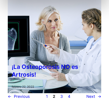
¡La Osteoporosis NO es
Artrosis!
febrero 22, 2022
←
Previous
1
2
3
4
Next
→