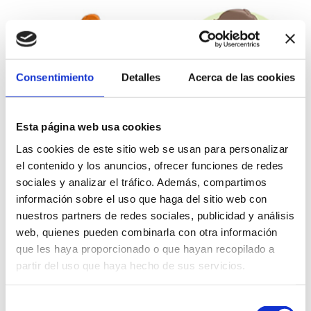
Consentimiento
Detalles
Acerca de las cookies
Esta página web usa cookies
Las cookies de este sitio web se usan para personalizar
el contenido y los anuncios, ofrecer funciones de redes
sociales y analizar el tráfico. Además, compartimos
– PELÍCULAS ERÓTICAS-
información sobre el uso que haga del sitio web con
Conócete a ti misma antes de
nuestros partners de redes sociales, publicidad y análisis
web, quienes pueden combinarla con otra información
conocer a tu pareja
que les haya proporcionado o que hayan recopilado a
partir del uso que haya hecho de sus servicios.
marzo 26, 2023
Selección