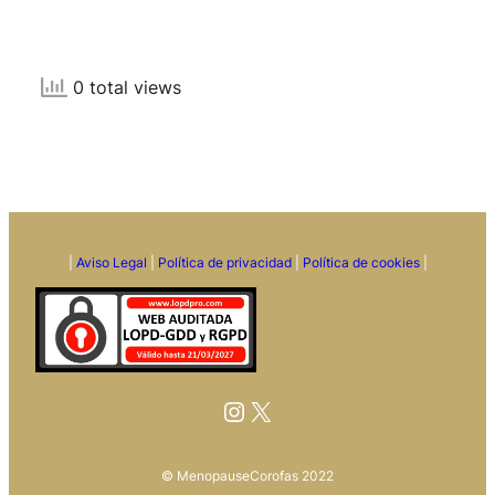
0 total views
|
Aviso Legal
|
Política de privacidad
|
Política de cookies
|
Instagram
X
© MenopauseCorofas 2022