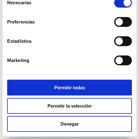
Necesarias
de
consentimiento
Preferencias
Estadística
Marketing
– BIBLIOTECA ERÓTICA-
Permitir todas
Conócete a ti misma antes de
conocer a tu pareja
Permitir la selección
marzo 25, 2023
Denegar