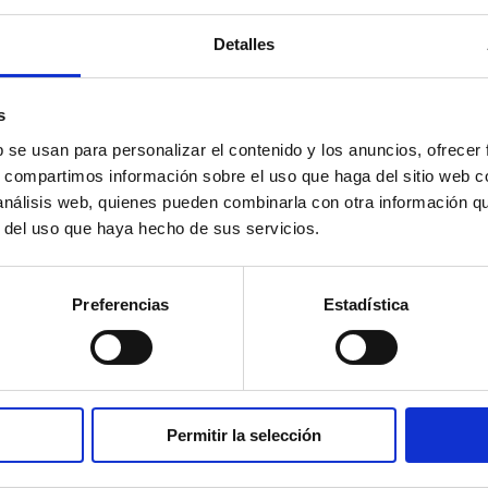
Detalles
a web funcionen correctamente y que las preferencias d
s
ra web. De esta manera, no es necesario introducir repet
b se usan para personalizar el contenido y los anuncios, ofrecer
s, compartimos información sobre el uso que haga del sitio web 
cen en la cesta de la compra hasta que el usuario final
 análisis web, quienes pueden combinarla con otra información q
r del uso que haya hecho de sus servicios.
Preferencias
Estadística
iencia en el sitio web. Estas cookies permiten el seguimi
 el consentimiento del usuario. Esta información es vali
onalizada.
Permitir la selección