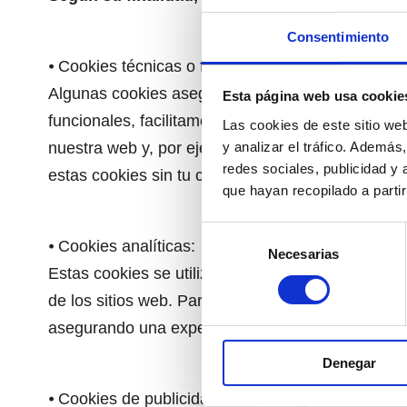
Consentimiento
⦁ Cookies técnicas o funcionales:
Algunas cookies aseguran que ciertas partes de l
Esta página web usa cookie
funcionales, facilitamos la visita y uso de nuest
Las cookies de este sitio we
y analizar el tráfico. Ademá
nuestra web y, por ejemplo, los artículos permane
redes sociales, publicidad y
estas cookies sin tu consentimiento.
que hayan recopilado a parti
Selección
⦁ Cookies analíticas:
Necesarias
de
Estas cookies se utilizan para optimizar la exper
consentimiento
de los sitios web. Para su inserción, es necesario
asegurando una experiencia más eficiente y pers
Denegar
⦁ Cookies de publicidad o marketing: