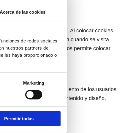
Acerca de las cookies
e usuario puedan recordarse. Al colocar cookies
idamente la misma información cuando se visita
 funciones de redes sociales
con nuestros partners de
ice la compra. La normativa nos permite colocar
ue les haya proporcionado o
Marketing
ento y análisis del comportamiento de los usuarios
osa para mejorar y ajustar contenido y diseño,
Permitir todas