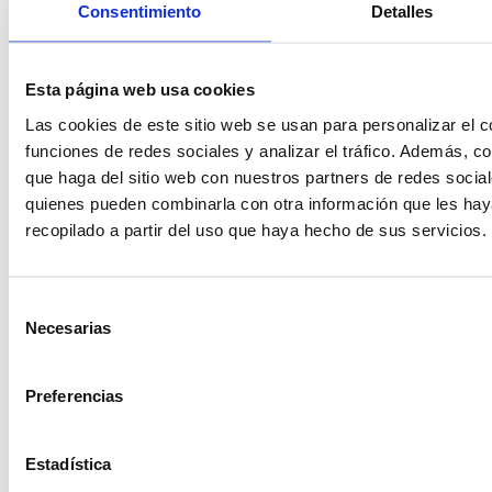
sexualidad.
Consentimiento
Detalles
Guía de masajes eróticos, el arte de las caricias.
Esta página web usa cookies
Trilogía (sexualidad taoísta): La mujer
Las cookies de este sitio web se usan para personalizar el c
multiorgásmica, el hombre multiorgásmico y la
funciones de redes sociales y analizar el tráfico. Además, 
pareja multiorgásmica.
que haga del sitio web con nuestros partners de redes social
Entre mis labios, mi clítoris: confidencias de un
quienes pueden combinarla con otra información que les ha
recopilado a partir del uso que haya hecho de sus servicios.
órgano misterioso.
Te ayudara a descubrir todos los secretos del
Selección
órgano del placer femenino.
Necesarias
de
Tócame otra vez: Revivir el deseo sexual.
consentimiento
Es una amable invitación a conocer a fondo el
Preferencias
deseo sexual.
Mujer, deseo y placer.
Estadística