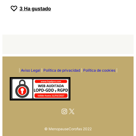
3
Ha gustado
|
Aviso Legal
|
Política de privacidad
|
Política de cookies
|
Instagram
X
© MenopauseCorofas 2022