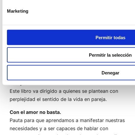
Por una nueva sexualidad femenina, encontraras
la manera de mejorar su nivel de satisfacción con
Marketing
la vida en general y con la vida sexual en
particular.
¿Amar o depender?
Permitir todas
Como superar el apego afectivo y hacer del amor
una experiencia plena y saludable. La adicción
Permitir la selección
afectiva es una enfermedad que tiene cura y, lo
más importante, puede prevenirse.
Denegar
Parejas a la carta.
Este libro va dirigido a quienes se plantean con
perplejidad el sentido de la vida en pareja.
Con el amor no basta.
Pauta para que aprendamos a manifestar nuestras
necesidades y a ser capaces de hablar con