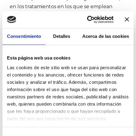
en los tratamientos en los que se emplean
fármacos antiestrogénicos como es en el cáncer
de mama. Por otro lado, hay hábitos no
saludables como fumar que también puede
Consentimiento
Detalles
Acerca de las cookies
producir sequedad vaginal, además de que
puede adelantar la menopausia y también
puede tener su origen en causas psicológicas
Esta página web usa cookies
como el stress o la depresión.
Las cookies de este sitio web se usan para personalizar
el contenido y los anuncios, ofrecer funciones de redes
Todas hemos oído hablar de la microbiota (que
sociales y analizar el tráfico. Además, compartimos
son todos aquellos bichitos que tenemos en el
información sobre el uso que haga del sitio web con
cuerpo y nos protegen o nos atacan en función,
nuestros partners de redes sociales, publicidad y análisis
de lo fuertes que estemos, y de como tratemos
web, quienes pueden combinarla con otra información
a nuestro cuerpo); pues bien, cuando el nivel
que les haya proporcionado o que hayan recopilado a
de estrógenos en el cuerpo es adecuado la
partir del uso que haya hecho de sus servicios.
microbiota habitual de la vagina presenta unos
microorganismos (Lactobacillus) que hacen que
Selección