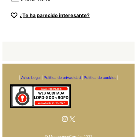
¿Te ha parecido interesante?
|
Aviso Legal
|
Política de privacidad
|
Política de cookies
|
Instagram
X
© MenopauseCorofas 2022