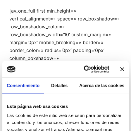
[av_one_full first min_height=»
vertical_alignment=» space=» row_boxshadow=»
row_boxshadow_color=»
row_boxshadow_width=’10’ custom_margin=»
margin=’0px’ mobile_breaking=» border=»
border_color=» radius=’0px’ padding=’0px’
column_boxshadow=»
column_boxshadow_color=»
column_boxshadow_width=’10’
background=’bg_color’ background_color=»
Consentimiento
Detalles
Acerca de las cookies
background_gradient_color1=»
background_gradient_color2=»
background_gradient_direction=’vertical’ src=»
Esta página web usa cookies
background_position=’top left’
Las cookies de este sitio web se usan para personalizar
background_repeat=’no-repeat’ highlight=»
el contenido y los anuncios, ofrecer funciones de redes
highlight_size=» animation=» link=» linktarget=»
sociales y analizar el tráfico. Además, compartimos